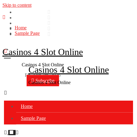
Skip to content
Home
Sample Page
Casinos 4 Slot Online
Casinos 4 Slot Online
Casinos 4 Slot Online
Fri. Aug 7th, 2026
Subscribe
Casinos 4 Slot Online
Home
Sample Page